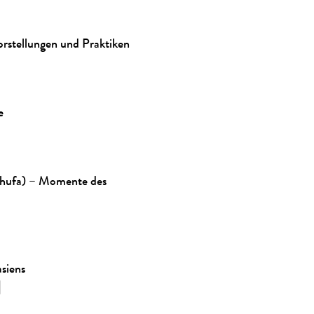
rstellungen und Praktiken
e
(Shufa) – Momente des
siens
|