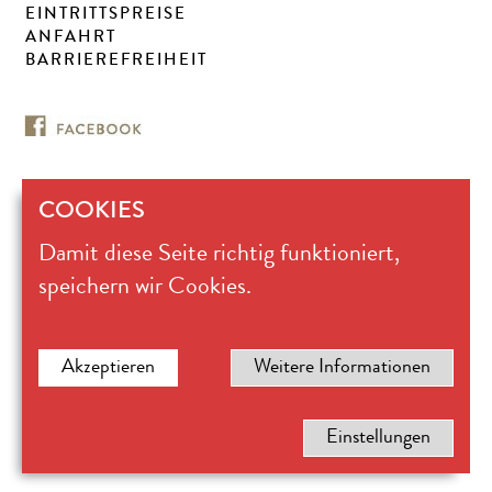
EINTRITTSPREISE
ANFAHRT
BARRIEREFREIHEIT
COOKIES
Museum für
Damit diese Seite richtig funktioniert,
Ostasiatische Kunst Köln
Universitätsstraße 100
speichern wir Cookies.
50674 Köln
Kasse 0221.221-28617
mok@stadt-koeln.de
Impressum / Datenschutz
Akzeptieren
Weitere Informationen
Einstellungen