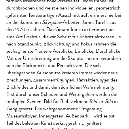
farblich irisierender Folie verarbeitet. Jedes Paneel ist
durchbrochen und weist einen individuellen, geometrisch
geformten fensterartigen Ausschnitt auf; erinnert hierbei
an die ikonischen
Skyspace
-Arbeiten James Turells aus
den 1970er Jahren. Das Gesamtkonstrukt erinnert an
eine Art Drehtür, die wir Schritt für Schritt aktivieren. Je
nach Standpunkt, Blickrichtung und Fokus rahmen die
sechs „Fenster“ unsere Ausblicke, Einblicke, Durchblicke.
Mit der Umschreitung um die Skulptur herum verändern
sich die Blickpunkte und Perspektiven. Die sich
überlagernden Ausschnitte kreieren immer wieder neue
Brechungen, Zusammenfügungen, Refraktierungen des
Blickfeldes und damit der räumlichen Wahrnehmung.
Erst durch unser Schauen und Weitergehen werden die
multiplen Szenen, Bild für Bild, vielmehr
Bild-in-Bild
in
Gang gesetzt. Die wahrgenommene Umgebung –
Museumsfoyer, Innengarten, Außenpark – wird selbst
Teil des belebten Kunstwerks: gerahmt, gefiltert,