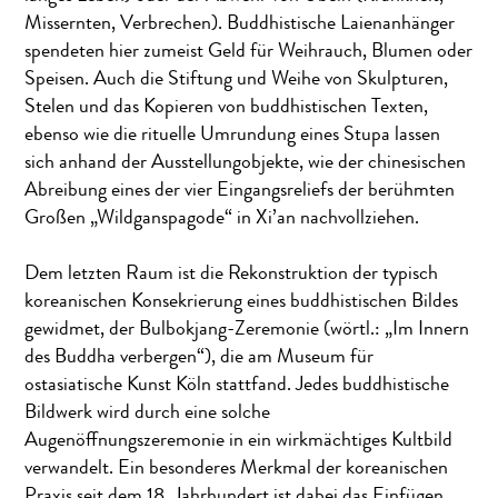
Missernten, Verbrechen). Buddhistische Laienanhänger
spendeten hier zumeist Geld für Weihrauch, Blumen oder
Speisen. Auch die Stiftung und Weihe von Skulpturen,
Stelen und das Kopieren von buddhistischen Texten,
ebenso wie die rituelle Umrundung eines Stupa lassen
sich anhand der Ausstellungobjekte, wie der chinesischen
Abreibung eines der vier Eingangsreliefs der berühmten
Großen „Wildganspagode“ in Xi’an nachvollziehen.
Dem letzten Raum ist die Rekonstruktion der typisch
koreanischen Konsekrierung eines buddhistischen Bildes
gewidmet, der Bulbokjang-Zeremonie (wörtl.: „Im Innern
des Buddha verbergen“), die am Museum für
ostasiatische Kunst Köln stattfand. Jedes buddhistische
Bildwerk wird durch eine solche
Augenöffnungszeremonie in ein wirkmächtiges Kultbild
verwandelt. Ein besonderes Merkmal der koreanischen
Praxis seit dem 18. Jahrhundert ist dabei das Einfügen