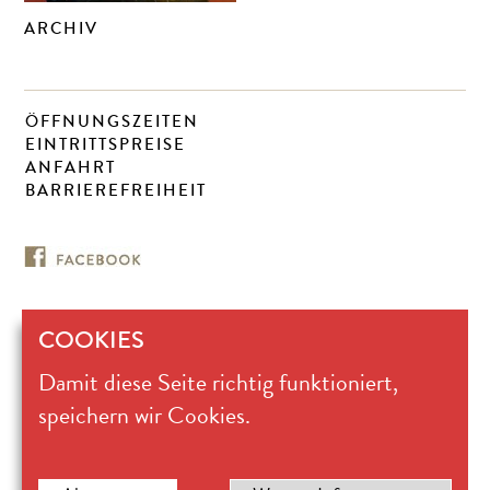
ARCHIV
ÖFFNUNGSZEITEN
EINTRITTSPREISE
ANFAHRT
BARRIEREFREIHEIT
COOKIES
Museum für
Damit diese Seite richtig funktioniert,
Ostasiatische Kunst Köln
Universitätsstraße 100
speichern wir Cookies.
50674 Köln
Kasse 0221.221-28617
mok@stadt-koeln.de